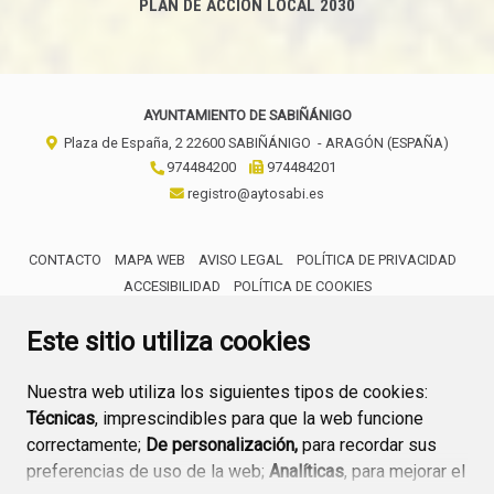
PLAN DE ACCIÓN LOCAL 2030
AYUNTAMIENTO DE SABIÑÁNIGO
Plaza de España, 2
22600
SABIÑÁNIGO
- ARAGÓN
(ESPAÑA)
974484200
974484201
registro@aytosabi.es
CONTACTO
MAPA WEB
AVISO LEGAL
POLÍTICA DE PRIVACIDAD
ACCESIBILIDAD
POLÍTICA DE COOKIES
ENLACE 
Este sitio utiliza cookies
Nuestra web utiliza los siguientes tipos de cookies:
Técnicas
, imprescindibles para que la web funcione
correctamente;
De personalización,
para recordar sus
preferencias de uso de la web;
Analíticas
, para mejorar el