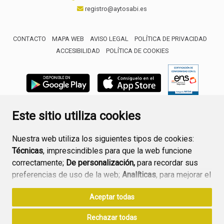
registro@aytosabi.es
CONTACTO
MAPA WEB
AVISO LEGAL
POLÍTICA DE PRIVACIDAD
ACCESIBILIDAD
POLÍTICA DE COOKIES
ENLACE 
Este sitio utiliza cookies
Nuestra web utiliza los siguientes tipos de cookies:
Técnicas
, imprescindibles para que la web funcione
correctamente;
De personalización,
para recordar sus
preferencias de uso de la web;
Analíticas
, para mejorar el
funcionamiento de la web y sus servicios.
Aceptar todas
Si acepta pulsando el botón
“Aceptar todas”
Rechazar todas
consideramos que acepta su uso. Si pulsa el botón