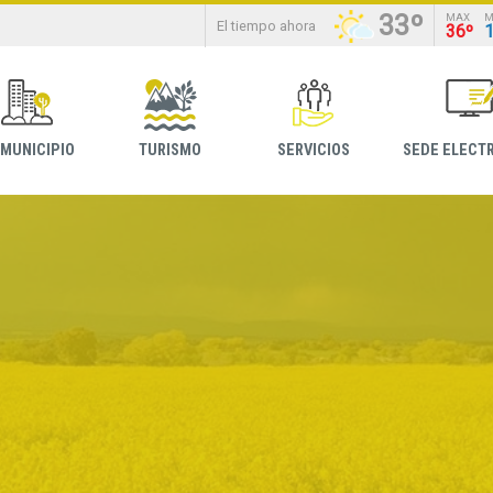
33º
MAX
M
El tiempo ahora
36º
 MUNICIPIO
TURISMO
SERVICIOS
SEDE ELECT