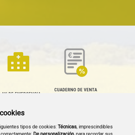
CUADERNO DE VENTA
LAN DE EMERGENCIA
EMPRESARIAL
EXTERIOR QUÍMICO
a cookies
siguientes tipos de cookies:
Técnicas
, imprescindibles
 correctamente;
De personalización,
para recordar sus