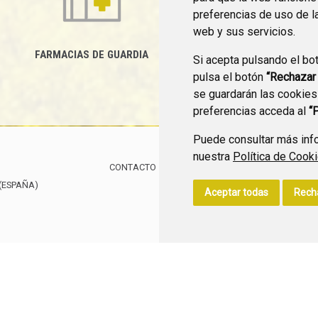
preferencias de uso de l
web y sus servicios.
FARMACIAS DE GUARDIA
Si acepta pulsando el bo
CANAL YOUTUBE
pulsa el botón
“Rechazar
se guardarán las cookies
preferencias acceda al
“
Puede consultar más info
nuestra
Política de Cook
CONTACTO
MAPA WEB
AVISO LEGAL
POLÍTIC
(ESPAÑA)
Aceptar todas
Rech