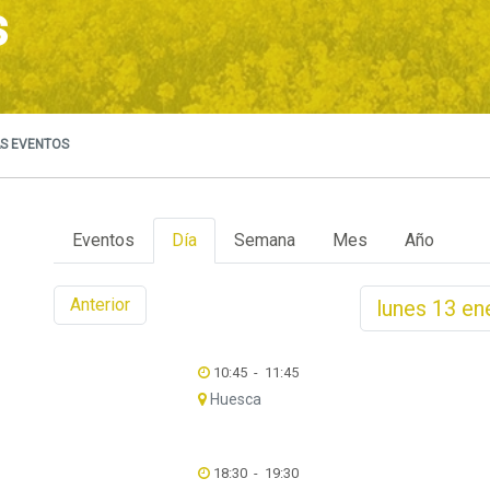
s
S EVENTOS
Eventos
Día
Semana
Mes
Año
Anterior
lunes
13
en
10:45
-
11:45
Huesca
18:30
-
19:30