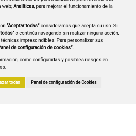
a web;
Analíticas
, para mejorar el funcionamiento de la
PREGUNTAS
tón
“Aceptar todas”
consideramos que acepta su uso. Si
PLAN DE ACCIÓN LOCAL
FRECUENTES
 todas”
o continúa navegando sin realizar ninguna acción,
2030
 técnicas imprescindibles. Para personalizar sus
Panel de configuración de cookies”.
rmación, cómo configurarlas y posibles riesgos en
ies
.
A DE PRIVACIDAD
ACCESIBILIDAD
POLÍTICA DE COOKIES
azar todas
Panel de configuración de Cookies
ENLACE EXTERNO A