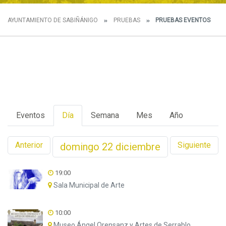
AYUNTAMIENTO DE SABIÑÁNIGO
PRUEBAS
PRUEBAS EVENTOS
Eventos
Día
Semana
Mes
Año
Anterior
Siguiente
domingo
22
diciembre
19:00
Sala Municipal de Arte
10:00
Museo Ángel Orensanz y Artes de Serrablo