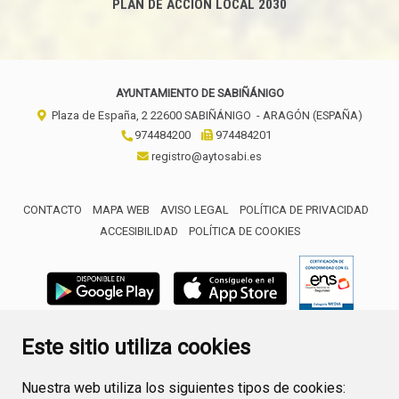
PLAN DE ACCIÓN LOCAL 2030
AYUNTAMIENTO DE SABIÑÁNIGO
Plaza de España, 2
22600
SABIÑÁNIGO
- ARAGÓN
(ESPAÑA)
974484200
974484201
registro@aytosabi.es
CONTACTO
MAPA WEB
AVISO LEGAL
POLÍTICA DE PRIVACIDAD
ACCESIBILIDAD
POLÍTICA DE COOKIES
ENLACE 
Este sitio utiliza cookies
Nuestra web utiliza los siguientes tipos de cookies: