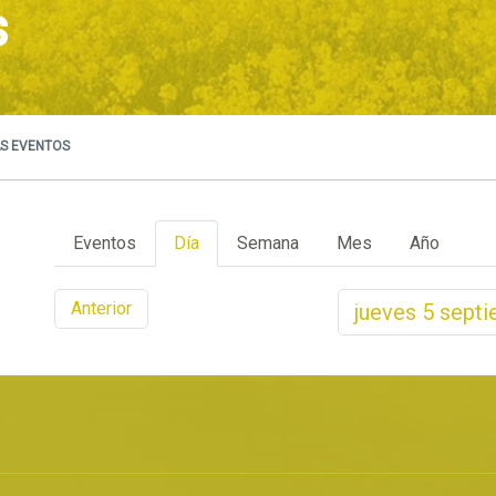
s
S EVENTOS
Eventos
Día
Semana
Mes
Año
Anterior
jueves
5
septi