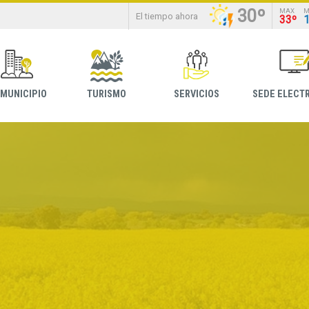
30º
MAX
M
El tiempo ahora
33º
 MUNICIPIO
TURISMO
SERVICIOS
SEDE ELECT