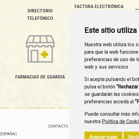
FACTURA ELECTRÓNICA
DIRECTORIO
P
TELEFÓNICO
Este sitio utiliz
Nuestra web utiliza los 
para que la web funcione
preferencias de uso de l
web y sus servicios.
FARMACIAS DE GUARDIA
Si acepta pulsando el bo
CANAL YOUTUBE
pulsa el botón
“Rechazar
se guardarán las cookies
preferencias acceda al
“
Puede consultar más info
nuestra
Política de Cook
CONTACTO
MAPA WEB
AVISO LEGAL
POLÍTIC
(ESPAÑA)
Aceptar todas
Rech