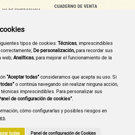
CUADERNO DE VENTA
LAN DE EMERGENCIA
EMPRESARIAL
EXTERIOR QUÍMICO
a cookies
siguientes tipos de cookies:
Técnicas
, imprescindibles
 correctamente;
De personalización,
para recordar sus
a web;
Analíticas
, para mejorar el funcionamiento de la
PREGUNTAS
tón
“Aceptar todas”
consideramos que acepta su uso. Si
PLAN DE ACCIÓN LOCAL
FRECUENTES
 todas”
o continúa navegando sin realizar ninguna acción,
2030
 técnicas imprescindibles. Para personalizar sus
Panel de configuración de cookies”.
rmación, cómo configurarlas y posibles riesgos en
ies
.
A DE PRIVACIDAD
ACCESIBILIDAD
POLÍTICA DE COOKIES
azar todas
Panel de configuración de Cookies
ENLACE EXTERNO A