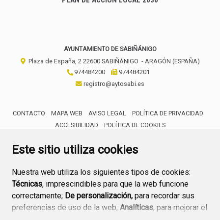
AYUNTAMIENTO DE SABIÑÁNIGO
Plaza de España, 2
22600
SABIÑÁNIGO
- ARAGÓN
(ESPAÑA)
974484200
974484201
registro@aytosabi.es
CONTACTO
MAPA WEB
AVISO LEGAL
POLÍTICA DE PRIVACIDAD
ACCESIBILIDAD
POLÍTICA DE COOKIES
ENLACE 
Este sitio utiliza cookies
Nuestra web utiliza los siguientes tipos de cookies:
Técnicas
, imprescindibles para que la web funcione
correctamente;
De personalización,
para recordar sus
preferencias de uso de la web;
Analíticas
, para mejorar el
funcionamiento de la web y sus servicios.