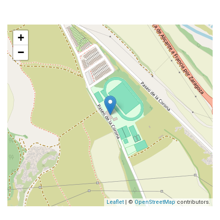
+
−
Leaflet
| ©
OpenStreetMap
contributors.