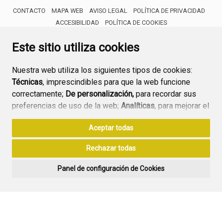
CONTACTO
MAPA WEB
AVISO LEGAL
POLÍTICA DE PRIVACIDAD
ACCESIBILIDAD
POLÍTICA DE COOKIES
ENLACE 
Este sitio utiliza cookies
Nuestra web utiliza los siguientes tipos de cookies:
Técnicas
, imprescindibles para que la web funcione
correctamente;
De personalización,
para recordar sus
preferencias de uso de la web;
Analíticas
, para mejorar el
funcionamiento de la web y sus servicios.
Aceptar todas
Si acepta pulsando el botón
“Aceptar todas”
Rechazar todas
consideramos que acepta su uso. Si pulsa el botón
“Rechazar todas”
o continúa navegando sin realizar
Panel de configuración de Cookies
ninguna acción, se guardarán las cookies técnicas
imprescindibles. Para personalizar sus preferencias
acceda al
“Panel de configuración de cookies”.
Puede consultar más información, cómo configurarlas y