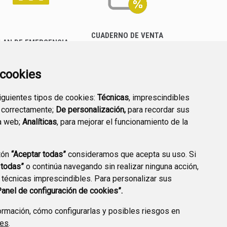
CUADERNO DE VENTA
LAN DE EMERGENCIA
EMPRESARIAL
EXTERIOR QUÍMICO
a cookies
siguientes tipos de cookies:
Técnicas
, imprescindibles
 correctamente;
De personalización,
para recordar sus
a web;
Analíticas
, para mejorar el funcionamiento de la
PREGUNTAS
tón
“Aceptar todas”
consideramos que acepta su uso. Si
PLAN DE ACCIÓN LOCAL
FRECUENTES
 todas”
o continúa navegando sin realizar ninguna acción,
2030
 técnicas imprescindibles. Para personalizar sus
Panel de configuración de cookies”.
rmación, cómo configurarlas y posibles riesgos en
ies
.