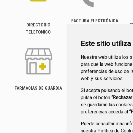
FACTURA ELECTRÓNICA
DIRECTORIO
P
TELEFÓNICO
Este sitio utiliz
Nuestra web utiliza los 
para que la web funcione
preferencias de uso de l
web y sus servicios.
FARMACIAS DE GUARDIA
Si acepta pulsando el bo
CANAL YOUTUBE
pulsa el botón
“Rechazar
se guardarán las cookies
preferencias acceda al
“
Puede consultar más info
nuestra
Política de Cook