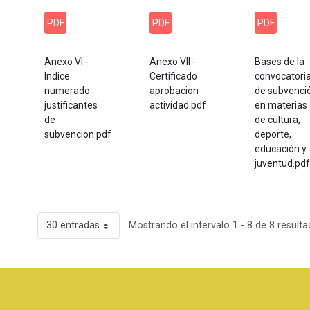
PDF
PDF
PDF
Anexo VI -
Anexo VII -
Bases de la
Indice
Certificado
convocatori
numerado
aprobacion
de subvenci
justificantes
actividad.pdf
en materias
de
de cultura,
subvencion.pdf
deporte,
educación y
juventud.pdf
30 entradas
Mostrando el intervalo 1 - 8 de 8 resulta