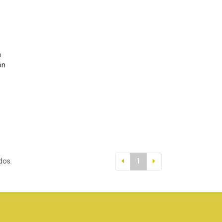
a
ón
dos.
1