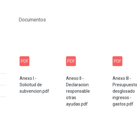
Documentos
PDF
PDF
PDF
Anexo I -
Anexo II -
Anexo III -
Solicitud de
Declaracion
Presupuest
subvencion.pdf
responsable
desglosado
otras
ingresos -
ayudas.pdf
gastos.pdf