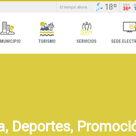
18º
MAX
M
El tiempo ahora
36º
 MUNICIPIO
TURISMO
SERVICIOS
SEDE ELECT
a, Deportes, Promoció