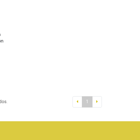
a
ón
dos.
1