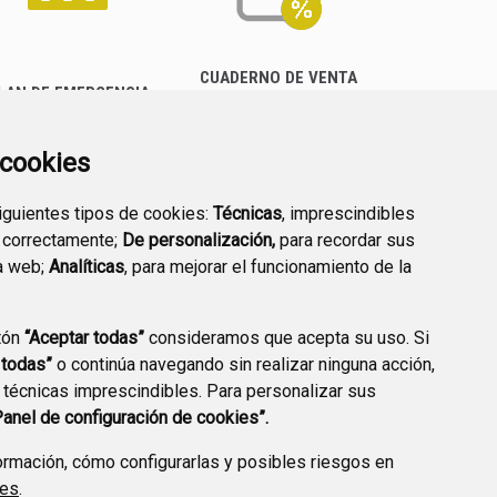
CUADERNO DE VENTA
LAN DE EMERGENCIA
EMPRESARIAL
EXTERIOR QUÍMICO
a cookies
siguientes tipos de cookies:
Técnicas
, imprescindibles
 correctamente;
De personalización,
para recordar sus
a web;
Analíticas
, para mejorar el funcionamiento de la
PREGUNTAS
tón
“Aceptar todas”
consideramos que acepta su uso. Si
PLAN DE ACCIÓN LOCAL
FRECUENTES
 todas”
o continúa navegando sin realizar ninguna acción,
2030
 técnicas imprescindibles. Para personalizar sus
Panel de configuración de cookies”.
rmación, cómo configurarlas y posibles riesgos en
ies
.