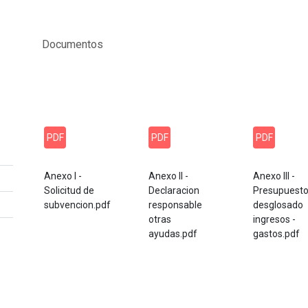
Documentos
PDF
PDF
PDF
Anexo I -
Anexo II -
Anexo III -
Solicitud de
Declaracion
Presupuest
subvencion.pdf
responsable
desglosado
otras
ingresos -
ayudas.pdf
gastos.pdf