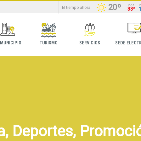
20º
MAX
M
El tiempo ahora
33º
 MUNICIPIO
TURISMO
SERVICIOS
SEDE ELECT
a, Deportes, Promoció