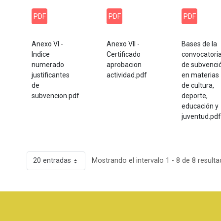
PDF
PDF
PDF
Anexo VI -
Anexo VII -
Bases de la
Indice
Certificado
convocatori
numerado
aprobacion
de subvenci
justificantes
actividad.pdf
en materias
de
de cultura,
subvencion.pdf
deporte,
educación y
juventud.pdf
20 entradas
Mostrando el intervalo 1 - 8 de 8 resulta