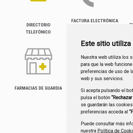
FACTURA ELECTRÓNICA
DIRECTORIO
P
TELEFÓNICO
Este sitio utiliz
Nuestra web utiliza los 
para que la web funcione
preferencias de uso de l
web y sus servicios.
FARMACIAS DE GUARDIA
Si acepta pulsando el bo
CANAL YOUTUBE
pulsa el botón
“Rechazar
se guardarán las cookies
preferencias acceda al
“
Puede consultar más info
nuestra
Política de Cook