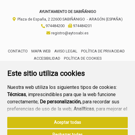
AYUNTAMIENTO DE SABIÑÁNIGO
Plaza de España, 2
22600
SABIÑÁNIGO
- ARAGÓN
(ESPAÑA)
974484200
974484201
registro@aytosabi.es
CONTACTO
MAPA WEB
AVISO LEGAL
POLÍTICA DE PRIVACIDAD
ACCESIBILIDAD
POLÍTICA DE COOKIES
ENLACE 
Este sitio utiliza cookies
Nuestra web utiliza los siguientes tipos de cookies:
Técnicas
, imprescindibles para que la web funcione
correctamente;
De personalización,
para recordar sus
preferencias de uso de la web;
Analíticas
, para mejorar el
funcionamiento de la web y sus servicios.
Aceptar todas
Si acepta pulsando el botón
“Aceptar todas”
Rechazar todas