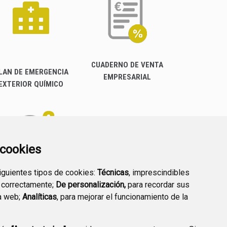
CUADERNO DE VENTA
LAN DE EMERGENCIA
EMPRESARIAL
EXTERIOR QUÍMICO
a cookies
siguientes tipos de cookies:
Técnicas
, imprescindibles
PREGUNTAS
 correctamente;
De personalización,
para recordar sus
PLAN DE ACCIÓN LOCAL
FRECUENTES
a web;
Analíticas
, para mejorar el funcionamiento de la
2030