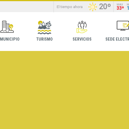
20º
MAX
M
El tiempo ahora
33º
 MUNICIPIO
TURISMO
SERVICIOS
SEDE ELECT