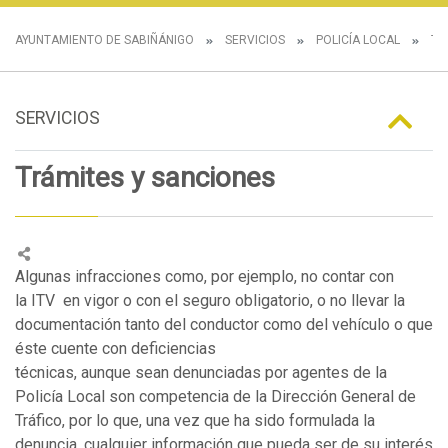
AYUNTAMIENTO DE SABIÑÁNIGO
SERVICIOS
POLICÍA LOCAL
TR
SERVICIOS
Trámites y sanciones
Algunas infracciones como, por ejemplo, no contar con
la ITV en vigor o con el seguro obligatorio, o no llevar la
documentación tanto del conductor como del vehículo o que
éste cuente con deficiencias
técnicas, aunque sean denunciadas por agentes de la
Policía Local son competencia de la Dirección General de
Tráfico, por lo que, una vez que ha sido formulada la
denuncia, cualquier información que pueda ser de su interés