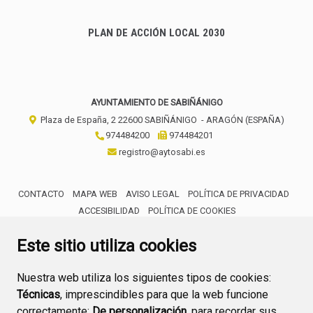
PLAN DE ACCIÓN LOCAL 2030
AYUNTAMIENTO DE SABIÑÁNIGO
Plaza de España, 2
22600
SABIÑÁNIGO
- ARAGÓN
(ESPAÑA)
974484200
974484201
registro@aytosabi.es
CONTACTO
MAPA WEB
AVISO LEGAL
POLÍTICA DE PRIVACIDAD
ACCESIBILIDAD
POLÍTICA DE COOKIES
ENLACE 
Este sitio utiliza cookies
Nuestra web utiliza los siguientes tipos de cookies:
Técnicas
, imprescindibles para que la web funcione
correctamente;
De personalización,
para recordar sus