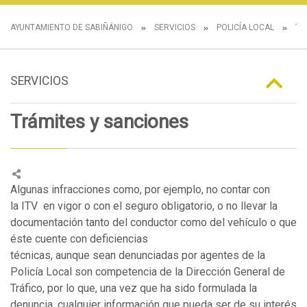
AYUNTAMIENTO DE SABIÑÁNIGO
SERVICIOS
POLICÍA LOCAL
TR
SERVICIOS
Trámites y sanciones
Algunas infracciones como, por ejemplo, no contar con
la ITV en vigor o con el seguro obligatorio, o no llevar la
documentación tanto del conductor como del vehículo o que
éste cuente con deficiencias
técnicas, aunque sean denunciadas por agentes de la
Policía Local son competencia de la Dirección General de
Tráfico, por lo que, una vez que ha sido formulada la
denuncia, cualquier información que pueda ser de su interés