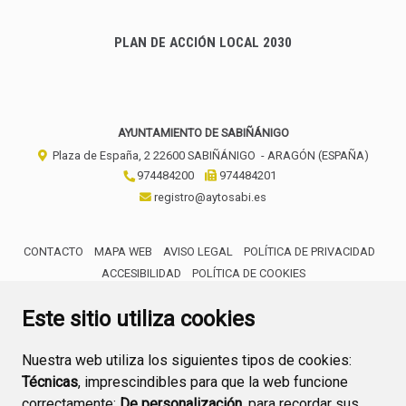
PLAN DE ACCIÓN LOCAL 2030
AYUNTAMIENTO DE SABIÑÁNIGO
Plaza de España, 2
22600
SABIÑÁNIGO
- ARAGÓN
(ESPAÑA)
974484200
974484201
registro@aytosabi.es
CONTACTO
MAPA WEB
AVISO LEGAL
POLÍTICA DE PRIVACIDAD
ACCESIBILIDAD
POLÍTICA DE COOKIES
ENLACE 
Este sitio utiliza cookies
Nuestra web utiliza los siguientes tipos de cookies:
Técnicas
, imprescindibles para que la web funcione
correctamente;
De personalización,
para recordar sus