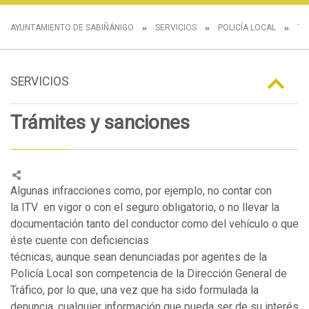
AYUNTAMIENTO DE SABIÑÁNIGO
SERVICIOS
POLICÍA LOCAL
TR
SERVICIOS
Trámites y sanciones
Algunas infracciones como, por ejemplo, no contar con
la ITV en vigor o con el seguro obligatorio, o no llevar la
documentación tanto del conductor como del vehículo o que
éste cuente con deficiencias
técnicas, aunque sean denunciadas por agentes de la
Policía Local son competencia de la Dirección General de
Tráfico, por lo que, una vez que ha sido formulada la
denuncia, cualquier información que pueda ser de su interés