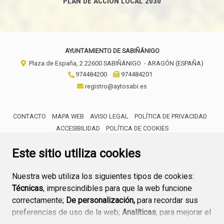
PLAN DE ACCIÓN LOCAL 2030
AYUNTAMIENTO DE SABIÑÁNIGO
Plaza de España, 2
22600
SABIÑÁNIGO
- ARAGÓN
(ESPAÑA)
974484200
974484201
registro@aytosabi.es
CONTACTO
MAPA WEB
AVISO LEGAL
POLÍTICA DE PRIVACIDAD
ACCESIBILIDAD
POLÍTICA DE COOKIES
ENLACE 
Este sitio utiliza cookies
Nuestra web utiliza los siguientes tipos de cookies:
Técnicas
, imprescindibles para que la web funcione
correctamente;
De personalización,
para recordar sus
preferencias de uso de la web;
Analíticas
, para mejorar el