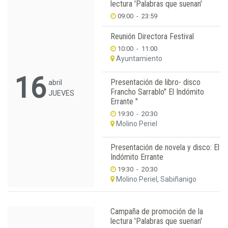
lectura 'Palabras que suenan'
09:00
-
23:59
Reunión Directora Festival
10:00
-
11:00
Ayuntamiento
16
Presentación de libro- disco
abril
Francho Sarrablo" El Indómito
JUEVES
Errante "
19:30
-
20:30
Molino Periel
Presentación de novela y disco: El
Indómito Errante
19:30
-
20:30
Molino Periel, Sabiñanigo
Campaña de promoción de la
lectura 'Palabras que suenan'