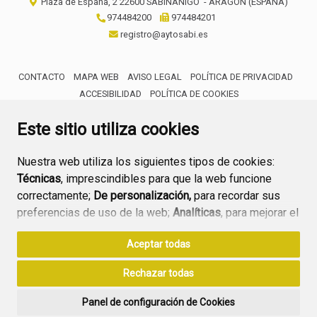
Plaza de España, 2
22600
SABIÑÁNIGO
- ARAGÓN
(ESPAÑA)
974484200
974484201
registro@aytosabi.es
CONTACTO
MAPA WEB
AVISO LEGAL
POLÍTICA DE PRIVACIDAD
ACCESIBILIDAD
POLÍTICA DE COOKIES
ENLACE 
Este sitio utiliza cookies
Nuestra web utiliza los siguientes tipos de cookies:
Técnicas
, imprescindibles para que la web funcione
correctamente;
De personalización,
para recordar sus
preferencias de uso de la web;
Analíticas
, para mejorar el
funcionamiento de la web y sus servicios.
Aceptar todas
Si acepta pulsando el botón
“Aceptar todas”
Rechazar todas
consideramos que acepta su uso. Si pulsa el botón
“Rechazar todas”
o continúa navegando sin realizar
Panel de configuración de Cookies
ninguna acción, se guardarán las cookies técnicas