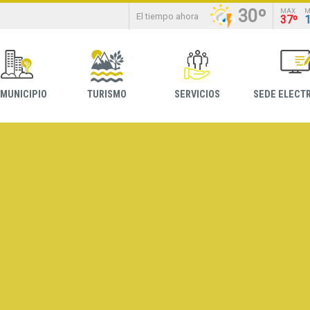
30º
MAX
M
El tiempo ahora
37º
 MUNICIPIO
TURISMO
SERVICIOS
SEDE ELECT