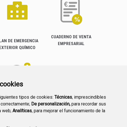
CUADERNO DE VENTA
LAN DE EMERGENCIA
EMPRESARIAL
EXTERIOR QUÍMICO
a cookies
siguientes tipos de cookies:
Técnicas
, imprescindibles
PREGUNTAS
 correctamente;
De personalización,
para recordar sus
PLAN DE ACCIÓN LOCAL
FRECUENTES
a web;
Analíticas
, para mejorar el funcionamiento de la
2030