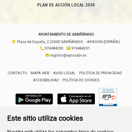
PLAN DE ACCIÓN LOCAL 2030
AYUNTAMIENTO DE SABIÑÁNIGO
Plaza de España, 2
22600
SABIÑÁNIGO
- ARAGÓN
(ESPAÑA)
974484200
974484201
registro@aytosabi.es
CONTACTO
MAPA WEB
AVISO LEGAL
POLÍTICA DE PRIVACIDAD
ACCESIBILIDAD
POLÍTICA DE COOKIES
ENLACE 
Este sitio utiliza cookies
Nuestra web utiliza los siguientes tipos de cookies: