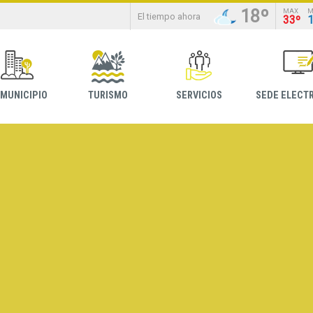
18º
MAX
M
El tiempo ahora
33º
 MUNICIPIO
TURISMO
SERVICIOS
SEDE ELECT