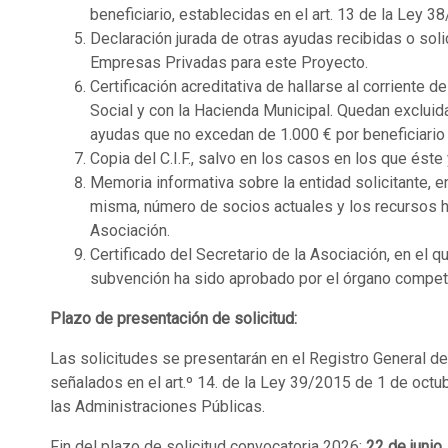
beneficiario, establecidas en el art. 13 de la Ley
Declaración jurada de otras ayudas recibidas o sol
Empresas Privadas para este Proyecto.
Certificación acreditativa de hallarse al corriente d
Social y con la Hacienda Municipal. Quedan exclui
ayudas que no excedan de 1.000 € por beneficiario 
Copia del C.I.F., salvo en los casos en los que ést
Memoria informativa sobre la entidad solicitante, e
misma, número de socios actuales y los recursos h
Asociación.
Certificado del Secretario de la Asociación, en el 
subvención ha sido aprobado por el órgano compete
Plazo de presentación de solicitud:
Las solicitudes se presentarán en el Registro General d
señalados en el art.º 14. de la Ley 39/2015 de 1 de octu
las Administraciones Públicas.
Fin del plazo de solicitud convocatoria 2026:
22 de junio.