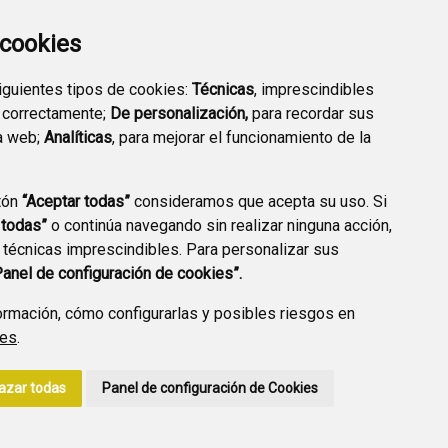
a cookies
siguientes tipos de cookies:
Técnicas
, imprescindibles
PREGUNTAS
 correctamente;
De personalización,
para recordar sus
PLAN DE ACCIÓN LOCAL
FRECUENTES
a web;
Analíticas
, para mejorar el funcionamiento de la
2030
tón
“Aceptar todas”
consideramos que acepta su uso. Si
 todas”
o continúa navegando sin realizar ninguna acción,
 técnicas imprescindibles. Para personalizar sus
A DE PRIVACIDAD
ACCESIBILIDAD
POLÍTICA DE COOKIES
Panel de configuración de cookies”.
ENLACE EXTERNO A
rmación, cómo configurarlas y posibles riesgos en
ies
.
azar todas
Panel de configuración de Cookies