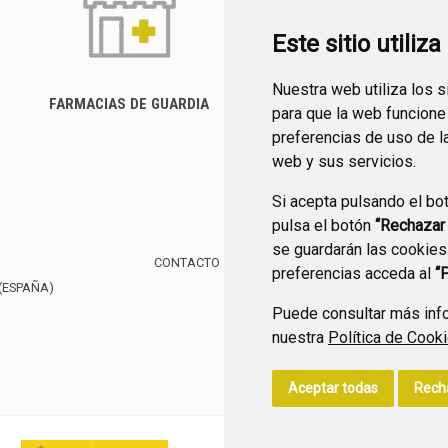
Este sitio utiliz
Nuestra web utiliza los 
FARMACIAS DE GUARDIA
para que la web funcione
CANAL YOUTUBE
preferencias de uso de l
web y sus servicios.
Si acepta pulsando el bo
pulsa el botón
“Rechazar
se guardarán las cookies
CONTACTO
MAPA WEB
AVISO LEGAL
POLÍTIC
preferencias acceda al
“
(ESPAÑA)
Puede consultar más info
nuestra
Política de Cook
Aceptar todas
Rech