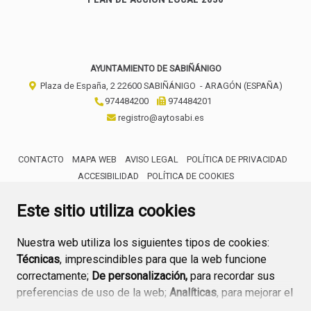
AYUNTAMIENTO DE SABIÑÁNIGO
Plaza de España, 2
22600
SABIÑÁNIGO
- ARAGÓN
(ESPAÑA)
974484200
974484201
registro@aytosabi.es
CONTACTO
MAPA WEB
AVISO LEGAL
POLÍTICA DE PRIVACIDAD
ACCESIBILIDAD
POLÍTICA DE COOKIES
ENLACE 
Este sitio utiliza cookies
Nuestra web utiliza los siguientes tipos de cookies:
Técnicas
, imprescindibles para que la web funcione
correctamente;
De personalización,
para recordar sus
preferencias de uso de la web;
Analíticas
, para mejorar el
funcionamiento de la web y sus servicios.