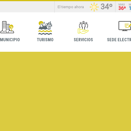
34º
MAX
M
El tiempo ahora
36º
 MUNICIPIO
TURISMO
SERVICIOS
SEDE ELECT