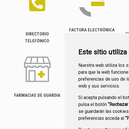
FACTURA ELECTRÓNICA
DIRECTORIO
P
TELEFÓNICO
Este sitio utiliz
Nuestra web utiliza los 
para que la web funcione
preferencias de uso de l
web y sus servicios.
FARMACIAS DE GUARDIA
Si acepta pulsando el bo
CANAL YOUTUBE
pulsa el botón
“Rechazar
se guardarán las cookies
preferencias acceda al
“