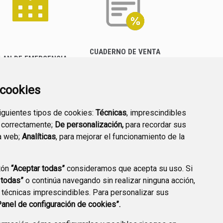
CUADERNO DE VENTA
LAN DE EMERGENCIA
EMPRESARIAL
EXTERIOR QUÍMICO
a cookies
siguientes tipos de cookies:
Técnicas
, imprescindibles
 correctamente;
De personalización,
para recordar sus
a web;
Analíticas
, para mejorar el funcionamiento de la
PREGUNTAS
tón
“Aceptar todas”
consideramos que acepta su uso. Si
PLAN DE ACCIÓN LOCAL
FRECUENTES
 todas”
o continúa navegando sin realizar ninguna acción,
2030
 técnicas imprescindibles. Para personalizar sus
Panel de configuración de cookies”.