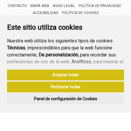
CONTACTO
MAPA WEB
AVISO LEGAL
POLÍTICA DE PRIVACIDAD
ACCESIBILIDAD
POLÍTICA DE COOKIES
ENLACE 
Este sitio utiliza cookies
Nuestra web utiliza los siguientes tipos de cookies:
Técnicas
, imprescindibles para que la web funcione
correctamente;
De personalización,
para recordar sus
preferencias de uso de la web;
Analíticas
, para mejorar el
funcionamiento de la web y sus servicios.
Aceptar todas
Si acepta pulsando el botón
“Aceptar todas”
Rechazar todas
consideramos que acepta su uso. Si pulsa el botón
“Rechazar todas”
o continúa navegando sin realizar
Panel de configuración de Cookies
ninguna acción, se guardarán las cookies técnicas
imprescindibles. Para personalizar sus preferencias
acceda al
“Panel de configuración de cookies”.
Puede consultar más información, cómo configurarlas y