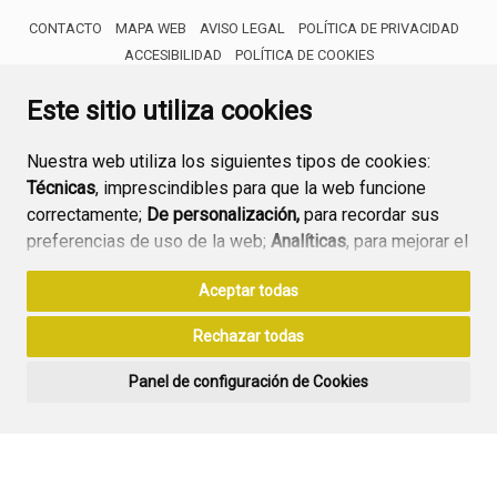
CONTACTO
MAPA WEB
AVISO LEGAL
POLÍTICA DE PRIVACIDAD
ACCESIBILIDAD
POLÍTICA DE COOKIES
ENLACE 
Este sitio utiliza cookies
Nuestra web utiliza los siguientes tipos de cookies:
Técnicas
, imprescindibles para que la web funcione
correctamente;
De personalización,
para recordar sus
preferencias de uso de la web;
Analíticas
, para mejorar el
funcionamiento de la web y sus servicios.
Aceptar todas
Si acepta pulsando el botón
“Aceptar todas”
Rechazar todas
consideramos que acepta su uso. Si pulsa el botón
“Rechazar todas”
o continúa navegando sin realizar
Panel de configuración de Cookies
ninguna acción, se guardarán las cookies técnicas
imprescindibles. Para personalizar sus preferencias
acceda al
“Panel de configuración de cookies”.
Puede consultar más información, cómo configurarlas y