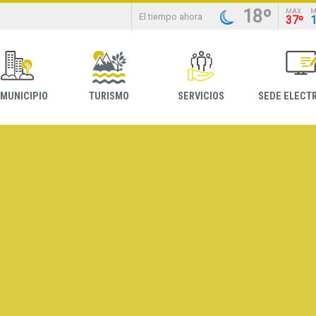
18º
MAX
M
El tiempo ahora
37º
 MUNICIPIO
TURISMO
SERVICIOS
SEDE ELECT