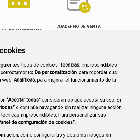
CUADERNO DE VENTA
LAN DE EMERGENCIA
EMPRESARIAL
EXTERIOR QUÍMICO
a cookies
siguientes tipos de cookies:
Técnicas
, imprescindibles
 correctamente;
De personalización,
para recordar sus
a web;
Analíticas
, para mejorar el funcionamiento de la
PREGUNTAS
tón
“Aceptar todas”
consideramos que acepta su uso. Si
PLAN DE ACCIÓN LOCAL
FRECUENTES
 todas”
o continúa navegando sin realizar ninguna acción,
2030
 técnicas imprescindibles. Para personalizar sus
Panel de configuración de cookies”.
rmación, cómo configurarlas y posibles riesgos en