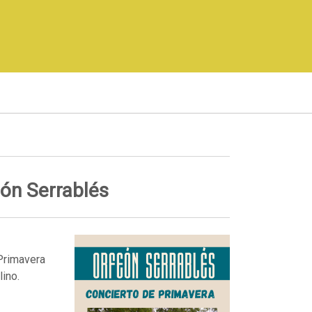
eón Serrablés
 Primavera
lino.