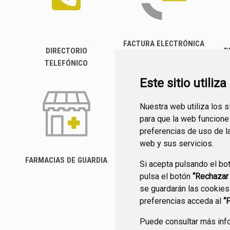
FACTURA ELECTRÓNICA
DIRECTORIO
P
TELEFÓNICO
Este sitio utiliz
Nuestra web utiliza los 
para que la web funcione
preferencias de uso de l
web y sus servicios.
FARMACIAS DE GUARDIA
Si acepta pulsando el bo
CANAL YOUTUBE
pulsa el botón
“Rechazar
se guardarán las cookies
preferencias acceda al
“
Puede consultar más info