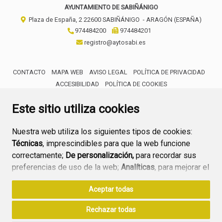
AYUNTAMIENTO DE SABIÑÁNIGO
Plaza de España, 2
22600
SABIÑÁNIGO
- ARAGÓN
(ESPAÑA)
974484200
974484201
registro@aytosabi.es
CONTACTO
MAPA WEB
AVISO LEGAL
POLÍTICA DE PRIVACIDAD
ACCESIBILIDAD
POLÍTICA DE COOKIES
ENLACE 
Este sitio utiliza cookies
Nuestra web utiliza los siguientes tipos de cookies:
Técnicas
, imprescindibles para que la web funcione
correctamente;
De personalización,
para recordar sus
preferencias de uso de la web;
Analíticas
, para mejorar el
funcionamiento de la web y sus servicios.
Aceptar todas
Si acepta pulsando el botón
“Aceptar todas”
Rechazar todas
consideramos que acepta su uso. Si pulsa el botón