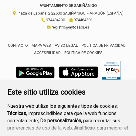
AYUNTAMIENTO DE SABIÑÁNIGO
Plaza de España, 2
22600
SABIÑÁNIGO
- ARAGÓN
(ESPAÑA)
974484200
974484201
registro@aytosabi.es
CONTACTO
MAPA WEB
AVISO LEGAL
POLÍTICA DE PRIVACIDAD
ACCESIBILIDAD
POLÍTICA DE COOKIES
ENLACE 
Este sitio utiliza cookies
Nuestra web utiliza los siguientes tipos de cookies:
Técnicas
, imprescindibles para que la web funcione
correctamente;
De personalización,
para recordar sus
preferencias de uso de la web;
Analíticas
, para mejorar el
funcionamiento de la web y sus servicios.