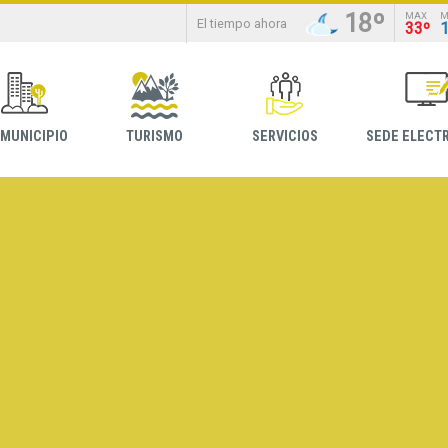
18º
MAX
M
El tiempo ahora
33º
 MUNICIPIO
TURISMO
SERVICIOS
SEDE ELECT