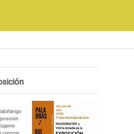
osición
Sabiñánigo
xposición
 Eugenio
ue conocer