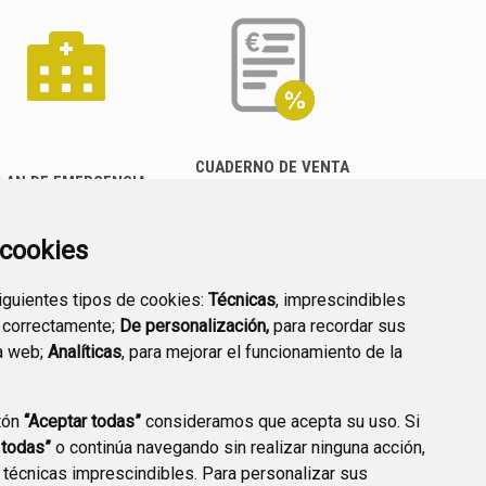
CUADERNO DE VENTA
LAN DE EMERGENCIA
EMPRESARIAL
EXTERIOR QUÍMICO
a cookies
siguientes tipos de cookies:
Técnicas
, imprescindibles
 correctamente;
De personalización,
para recordar sus
a web;
Analíticas
, para mejorar el funcionamiento de la
PREGUNTAS
tón
“Aceptar todas”
consideramos que acepta su uso. Si
PLAN DE ACCIÓN LOCAL
FRECUENTES
 todas”
o continúa navegando sin realizar ninguna acción,
2030
 técnicas imprescindibles. Para personalizar sus