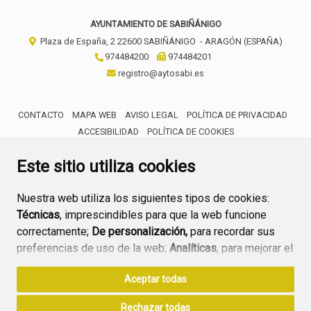
AYUNTAMIENTO DE SABIÑÁNIGO
Plaza de España, 2
22600
SABIÑÁNIGO
- ARAGÓN
(ESPAÑA)
974484200
974484201
registro@aytosabi.es
CONTACTO
MAPA WEB
AVISO LEGAL
POLÍTICA DE PRIVACIDAD
ACCESIBILIDAD
POLÍTICA DE COOKIES
ENLACE 
Este sitio utiliza cookies
Nuestra web utiliza los siguientes tipos de cookies:
Técnicas
, imprescindibles para que la web funcione
correctamente;
De personalización,
para recordar sus
preferencias de uso de la web;
Analíticas
, para mejorar el
funcionamiento de la web y sus servicios.
Aceptar todas
Si acepta pulsando el botón
“Aceptar todas”
Rechazar todas
consideramos que acepta su uso. Si pulsa el botón