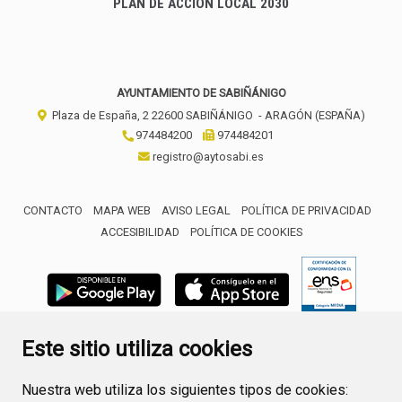
PLAN DE ACCIÓN LOCAL 2030
AYUNTAMIENTO DE SABIÑÁNIGO
Plaza de España, 2
22600
SABIÑÁNIGO
- ARAGÓN
(ESPAÑA)
974484200
974484201
registro@aytosabi.es
CONTACTO
MAPA WEB
AVISO LEGAL
POLÍTICA DE PRIVACIDAD
ACCESIBILIDAD
POLÍTICA DE COOKIES
ENLACE 
Este sitio utiliza cookies
Nuestra web utiliza los siguientes tipos de cookies: