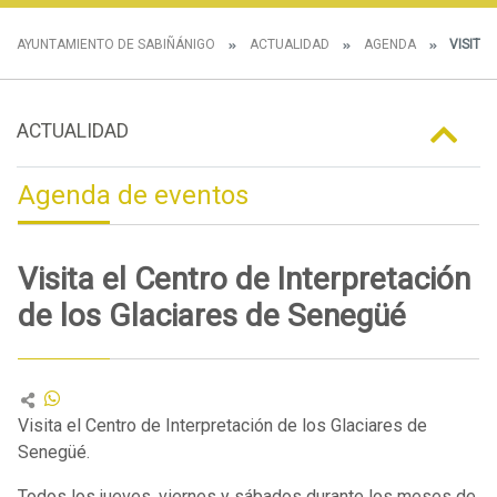
AYUNTAMIENTO DE SABIÑÁNIGO
ACTUALIDAD
AGENDA
VISITA 
ACTUALIDAD
Agenda de eventos
Visita el Centro de Interpretación
de los Glaciares de Senegüé
Visita el Centro de Interpretación de los Glaciares de
Senegüé.
Todos los jueves, viernes y sábados durante los meses de