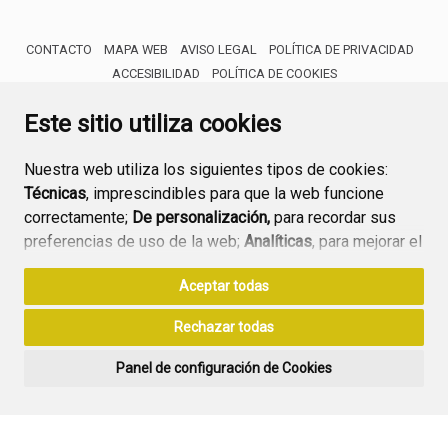
CONTACTO
MAPA WEB
AVISO LEGAL
POLÍTICA DE PRIVACIDAD
ACCESIBILIDAD
POLÍTICA DE COOKIES
ENLACE 
Este sitio utiliza cookies
Nuestra web utiliza los siguientes tipos de cookies:
Técnicas
, imprescindibles para que la web funcione
correctamente;
De personalización,
para recordar sus
preferencias de uso de la web;
Analíticas
, para mejorar el
funcionamiento de la web y sus servicios.
Aceptar todas
Si acepta pulsando el botón
“Aceptar todas”
Rechazar todas
consideramos que acepta su uso. Si pulsa el botón
“Rechazar todas”
o continúa navegando sin realizar
Panel de configuración de Cookies
ninguna acción, se guardarán las cookies técnicas
imprescindibles. Para personalizar sus preferencias
acceda al
“Panel de configuración de cookies”.