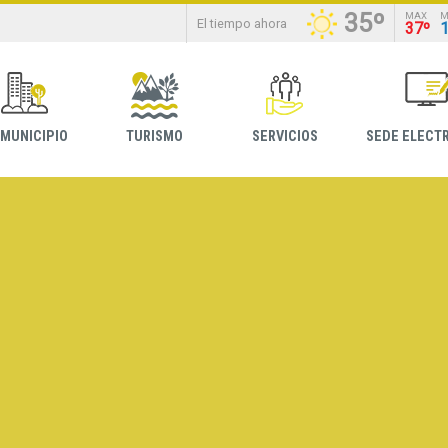
35º
MAX
M
El tiempo ahora
37º
 MUNICIPIO
TURISMO
SERVICIOS
SEDE ELECT