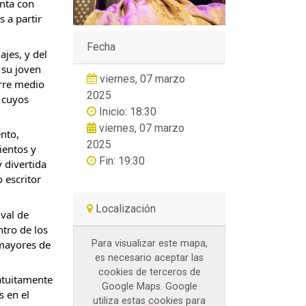
enta con
 a partir
Fecha
ajes, y del
 su joven
viernes, 07 marzo
rre medio
2025
 cuyos
Inicio: 18:30
viernes, 07 marzo
nto,
2025
ientos y
Fin: 19:30
y divertida
 escritor
Localización
ival de
tro de los
mayores de
Para visualizar este mapa,
es necesario aceptar las
cookies de terceros de
atuitamente
Google Maps. Google
s en el
utiliza estas cookies para