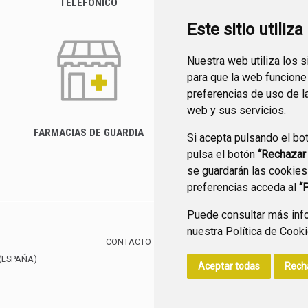
TELEFÓNICO
Este sitio utiliz
Nuestra web utiliza los 
para que la web funcione
preferencias de uso de l
web y sus servicios.
FARMACIAS DE GUARDIA
Si acepta pulsando el bo
CANAL YOUTUBE
pulsa el botón
“Rechazar
se guardarán las cookies
preferencias acceda al
“
Puede consultar más info
nuestra
Política de Cook
CONTACTO
MAPA WEB
AVISO LEGAL
POLÍTIC
(ESPAÑA)
Aceptar todas
Rech