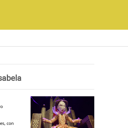
Isabela
ro
res, con