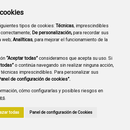
EXTERIOR QUÍMICO
a cookies
siguientes tipos de cookies:
Técnicas
, imprescindibles
 correctamente;
De personalización,
para recordar sus
a web;
Analíticas
, para mejorar el funcionamiento de la
PREGUNTAS
tón
“Aceptar todas”
consideramos que acepta su uso. Si
PLAN DE ACCIÓN LOCAL
FRECUENTES
 todas”
o continúa navegando sin realizar ninguna acción,
2030
 técnicas imprescindibles. Para personalizar sus
Panel de configuración de cookies”.
rmación, cómo configurarlas y posibles riesgos en
ies
.
A DE PRIVACIDAD
ACCESIBILIDAD
POLÍTICA DE COOKIES
azar todas
Panel de configuración de Cookies
ENLACE EXTERNO A