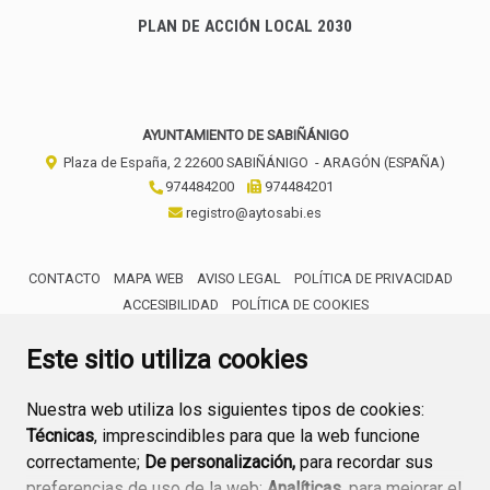
PLAN DE ACCIÓN LOCAL 2030
AYUNTAMIENTO DE SABIÑÁNIGO
Plaza de España, 2
22600
SABIÑÁNIGO
- ARAGÓN
(ESPAÑA)
974484200
974484201
registro@aytosabi.es
CONTACTO
MAPA WEB
AVISO LEGAL
POLÍTICA DE PRIVACIDAD
ACCESIBILIDAD
POLÍTICA DE COOKIES
ENLACE 
Este sitio utiliza cookies
Nuestra web utiliza los siguientes tipos de cookies:
Técnicas
, imprescindibles para que la web funcione
correctamente;
De personalización,
para recordar sus
preferencias de uso de la web;
Analíticas
, para mejorar el