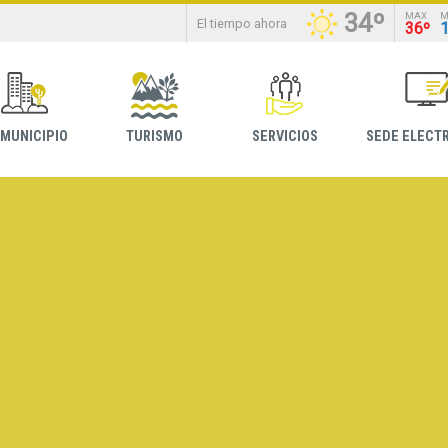
34º
MAX
M
El tiempo ahora
36º
 MUNICIPIO
TURISMO
SERVICIOS
SEDE ELECT