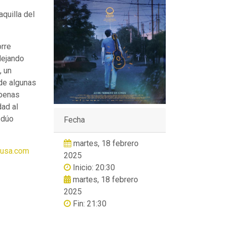
aquilla del
orre
dejando
, un
 de algunas
apenas
ad al
 dúo
Fecha
martes, 18 febrero
cusa.com
2025
Inicio: 20:30
martes, 18 febrero
2025
Fin: 21:30