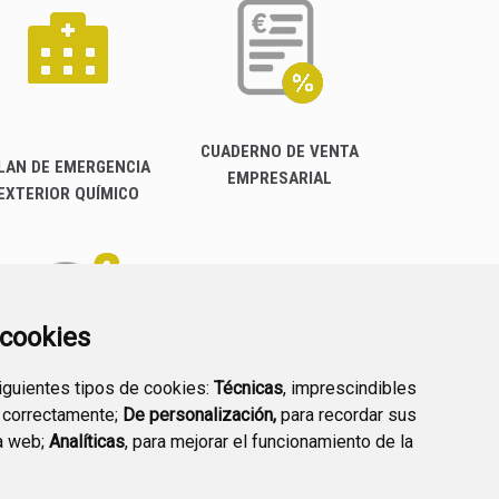
CUADERNO DE VENTA
LAN DE EMERGENCIA
EMPRESARIAL
EXTERIOR QUÍMICO
a cookies
siguientes tipos de cookies:
Técnicas
, imprescindibles
PREGUNTAS
 correctamente;
De personalización,
para recordar sus
PLAN DE ACCIÓN LOCAL
FRECUENTES
a web;
Analíticas
, para mejorar el funcionamiento de la
2030