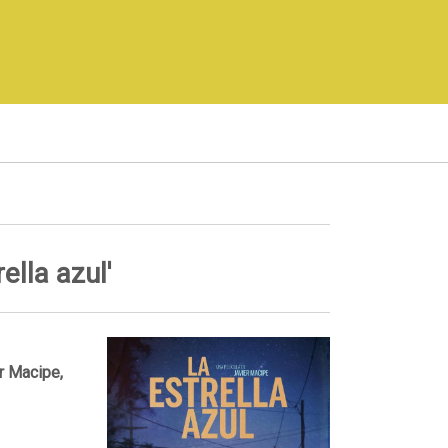
ella azul'
er Macipe,