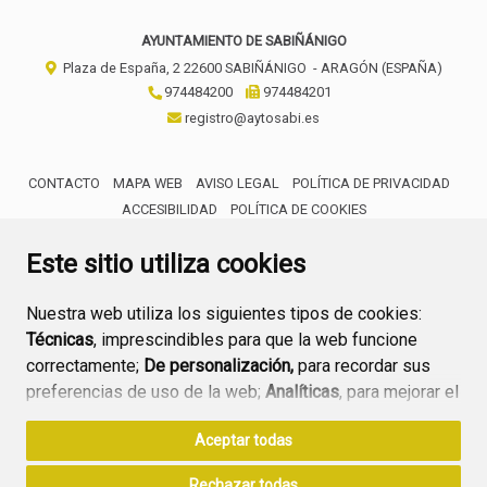
AYUNTAMIENTO DE SABIÑÁNIGO
Plaza de España, 2
22600
SABIÑÁNIGO
- ARAGÓN
(ESPAÑA)
974484200
974484201
registro@aytosabi.es
CONTACTO
MAPA WEB
AVISO LEGAL
POLÍTICA DE PRIVACIDAD
ACCESIBILIDAD
POLÍTICA DE COOKIES
ENLACE 
Este sitio utiliza cookies
Nuestra web utiliza los siguientes tipos de cookies:
Técnicas
, imprescindibles para que la web funcione
correctamente;
De personalización,
para recordar sus
preferencias de uso de la web;
Analíticas
, para mejorar el
funcionamiento de la web y sus servicios.
Aceptar todas
Si acepta pulsando el botón
“Aceptar todas”
Rechazar todas