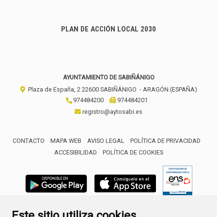
PLAN DE ACCIÓN LOCAL 2030
AYUNTAMIENTO DE SABIÑÁNIGO
Plaza de España, 2
22600
SABIÑÁNIGO
- ARAGÓN
(ESPAÑA)
974484200
974484201
registro@aytosabi.es
CONTACTO
MAPA WEB
AVISO LEGAL
POLÍTICA DE PRIVACIDAD
ACCESIBILIDAD
POLÍTICA DE COOKIES
ENLACE 
Este sitio utiliza cookies