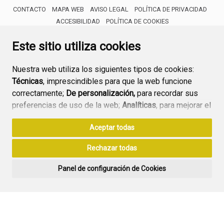
CONTACTO
MAPA WEB
AVISO LEGAL
POLÍTICA DE PRIVACIDAD
ACCESIBILIDAD
POLÍTICA DE COOKIES
ENLACE 
Este sitio utiliza cookies
Nuestra web utiliza los siguientes tipos de cookies:
Técnicas
, imprescindibles para que la web funcione
correctamente;
De personalización,
para recordar sus
preferencias de uso de la web;
Analíticas
, para mejorar el
funcionamiento de la web y sus servicios.
Aceptar todas
Si acepta pulsando el botón
“Aceptar todas”
Rechazar todas
consideramos que acepta su uso. Si pulsa el botón
“Rechazar todas”
o continúa navegando sin realizar
Panel de configuración de Cookies
ninguna acción, se guardarán las cookies técnicas
imprescindibles. Para personalizar sus preferencias
acceda al
“Panel de configuración de cookies”.
Puede consultar más información, cómo configurarlas y