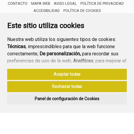
CONTACTO
MAPA WEB
AVISO LEGAL
POLÍTICA DE PRIVACIDAD
ACCESIBILIDAD
POLÍTICA DE COOKIES
ENLACE 
Este sitio utiliza cookies
Nuestra web utiliza los siguientes tipos de cookies:
Técnicas
, imprescindibles para que la web funcione
correctamente;
De personalización,
para recordar sus
preferencias de uso de la web;
Analíticas
, para mejorar el
funcionamiento de la web y sus servicios.
Aceptar todas
Si acepta pulsando el botón
“Aceptar todas”
Rechazar todas
consideramos que acepta su uso. Si pulsa el botón
“Rechazar todas”
o continúa navegando sin realizar
Panel de configuración de Cookies
ninguna acción, se guardarán las cookies técnicas
imprescindibles. Para personalizar sus preferencias
acceda al
“Panel de configuración de cookies”.
Puede consultar más información, cómo configurarlas y