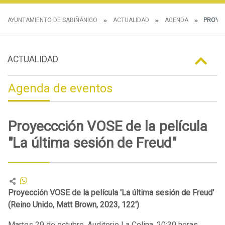
AYUNTAMIENTO DE SABIÑÁNIGO
ACTUALIDAD
AGENDA
PROYECC
ACTUALIDAD
Agenda de eventos
Proyeccción VOSE de la película
"La última sesión de Freud"
Proyección VOSE de la película 'La última sesión de Freud'
(Reino Unido, Matt Brown, 2023, 122')
Martes 29 de octubre. Auditorio La Colina. 20:30 horas.