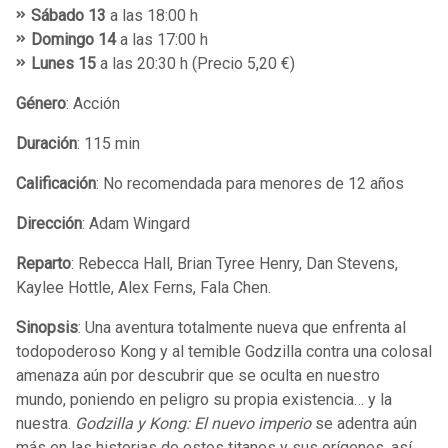
Sábado 13
a las 18:00 h
Domingo 14
a las 17:00 h
Lunes 15
a las 20:30 h (Precio 5,20 €)
Género
: Acción
Duración
: 115 min
Calificación
: No recomendada para menores de 12 años
Dirección
: Adam Wingard
Reparto
: Rebecca Hall, Brian Tyree Henry, Dan Stevens,
Kaylee Hottle, Alex Ferns, Fala Chen.
Sinopsis
: Una aventura totalmente nueva que enfrenta al
todopoderoso Kong y al temible Godzilla contra una colosal
amenaza aún por descubrir que se oculta en nuestro
mundo, poniendo en peligro su propia existencia… y la
nuestra.
Godzilla y Kong: El nuevo imperio
se adentra aún
más en las historias de estos titanes y sus orígenes, así