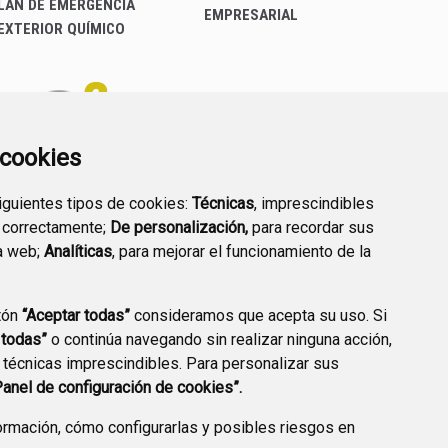
LAN DE EMERGENCIA
EMPRESARIAL
EXTERIOR QUÍMICO
a cookies
siguientes tipos de cookies:
Técnicas
, imprescindibles
PREGUNTAS
 correctamente;
De personalización,
para recordar sus
PLAN DE ACCIÓN LOCAL
FRECUENTES
a web;
Analíticas
, para mejorar el funcionamiento de la
2030
tón
“Aceptar todas”
consideramos que acepta su uso. Si
 todas”
o continúa navegando sin realizar ninguna acción,
 técnicas imprescindibles. Para personalizar sus
A DE PRIVACIDAD
ACCESIBILIDAD
POLÍTICA DE COOKIES
Panel de configuración de cookies”.
ENLACE EXTERNO A
rmación, cómo configurarlas y posibles riesgos en