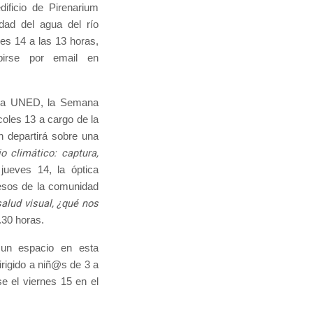
ificio de Pirenarium
dad del agua del río
ves 14 a las 13 horas,
ibirse por email en
e la UNED, la Semana
coles 13 a cargo de la
 departirá sobre una
o climático: captura,
 jueves 14, la óptica
resos de la comunidad
alud visual, ¿qué nos
.30 horas.
 un espacio en esta
dirigido a niñ@s de 3 a
se el viernes 15 en el