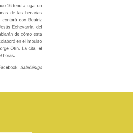
do 16 tendrá lugar un
unas de las becarias
 contará con Beatriz
Jesús Echevarría, del
hablarán de cómo esta
colaboró en el impulso
rge Otín. La cita, el
9 horas.
Sabiñánigo
 Facebook