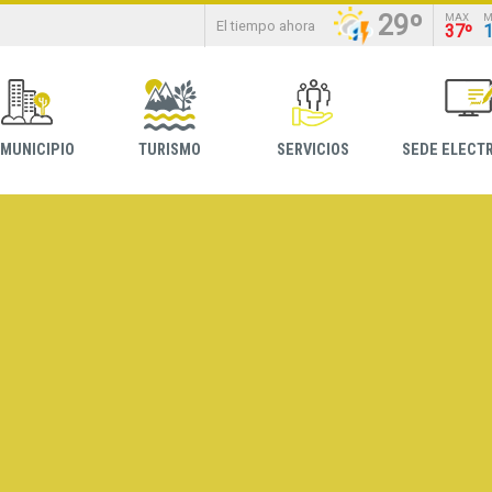
29º
MAX
M
El tiempo ahora
37º
 MUNICIPIO
TURISMO
SERVICIOS
SEDE ELECT