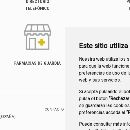
DIRECTORIO
P
TELEFÓNICO
Este sitio utiliz
Nuestra web utiliza los 
FARMACIAS DE GUARDIA
para que la web funcione
CANAL YOUTUBE
preferencias de uso de l
web y sus servicios.
Si acepta pulsando el bo
pulsa el botón
“Rechazar
se guardarán las cookies
CONTACTO
MAPA WEB
AVISO LEGAL
POLÍTIC
preferencias acceda al
“
(ESPAÑA)
Puede consultar más info