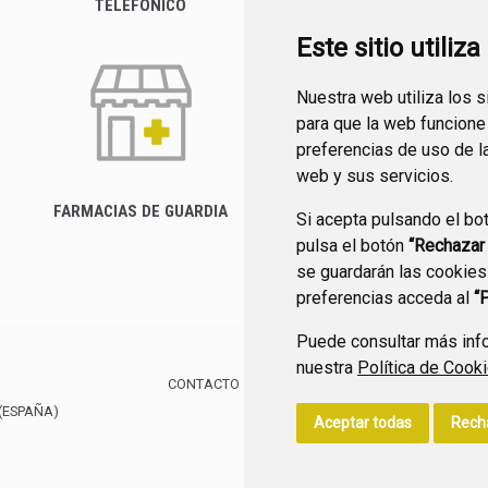
TELEFÓNICO
Este sitio utiliz
Nuestra web utiliza los 
para que la web funcione
preferencias de uso de l
web y sus servicios.
FARMACIAS DE GUARDIA
Si acepta pulsando el bo
CANAL YOUTUBE
pulsa el botón
“Rechazar
se guardarán las cookies
preferencias acceda al
“
Puede consultar más info
nuestra
Política de Cook
CONTACTO
MAPA WEB
AVISO LEGAL
POLÍTIC
(ESPAÑA)
Aceptar todas
Rech