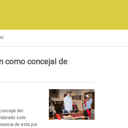
GO
n como concejal de
concejal del
elebrado este
renuncia de ésta por