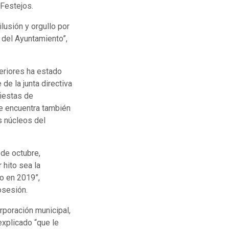
 Festejos.
lusión y orgullo por
 del Ayuntamiento”,
teriores ha estado
 de la junta directiva
fiestas de
e encuentra también
s núcleos del
de octubre,
 hito sea la
o en 2019”,
osesión.
rporación municipal,
explicado “que le