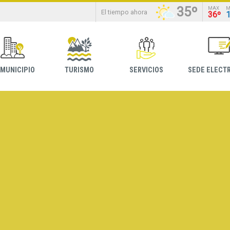
35º
MAX
M
El tiempo ahora
36º
 MUNICIPIO
TURISMO
SERVICIOS
SEDE ELECT