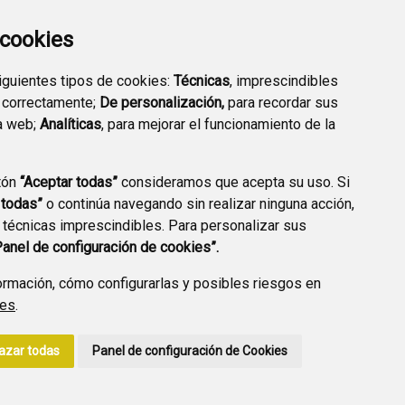
EXTERIOR QUÍMICO
a cookies
siguientes tipos de cookies:
Técnicas
, imprescindibles
 correctamente;
De personalización,
para recordar sus
a web;
Analíticas
, para mejorar el funcionamiento de la
PREGUNTAS
tón
“Aceptar todas”
consideramos que acepta su uso. Si
PLAN DE ACCIÓN LOCAL
FRECUENTES
 todas”
o continúa navegando sin realizar ninguna acción,
2030
 técnicas imprescindibles. Para personalizar sus
Panel de configuración de cookies”.
rmación, cómo configurarlas y posibles riesgos en
ies
.
A DE PRIVACIDAD
ACCESIBILIDAD
POLÍTICA DE COOKIES
azar todas
Panel de configuración de Cookies
ENLACE EXTERNO A