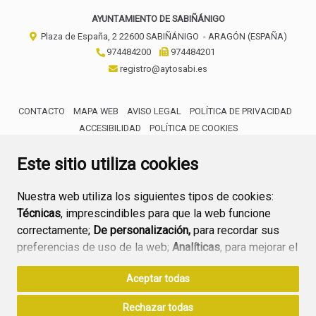
AYUNTAMIENTO DE SABIÑÁNIGO
Plaza de España, 2
22600
SABIÑÁNIGO
- ARAGÓN
(ESPAÑA)
974484200
974484201
registro@aytosabi.es
CONTACTO
MAPA WEB
AVISO LEGAL
POLÍTICA DE PRIVACIDAD
ACCESIBILIDAD
POLÍTICA DE COOKIES
ENLACE 
Este sitio utiliza cookies
Nuestra web utiliza los siguientes tipos de cookies:
Técnicas
, imprescindibles para que la web funcione
correctamente;
De personalización,
para recordar sus
preferencias de uso de la web;
Analíticas
, para mejorar el
funcionamiento de la web y sus servicios.
Aceptar todas
Si acepta pulsando el botón
“Aceptar todas”
Rechazar todas
consideramos que acepta su uso. Si pulsa el botón