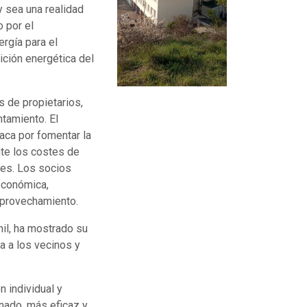
y sea una realidad
 por el
rgía para el
ición energética del
s de propietarios,
ntamiento. El
aca por fomentar la
nte los costes de
les. Los socios
económica,
aprovechamiento.
il, ha mostrado su
a a los vecinos y
n individual y
ado, más eficaz y,