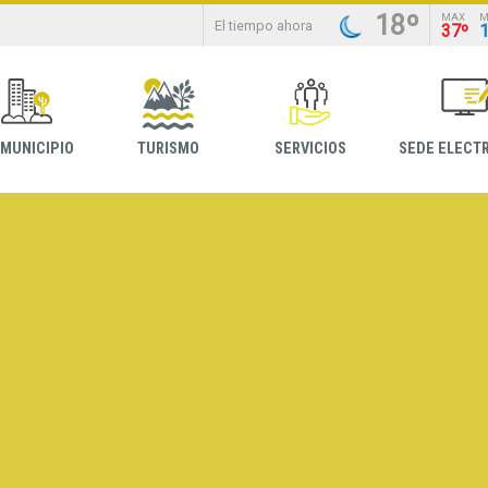
18º
MAX
M
El tiempo ahora
37º
 MUNICIPIO
TURISMO
SERVICIOS
SEDE ELECT