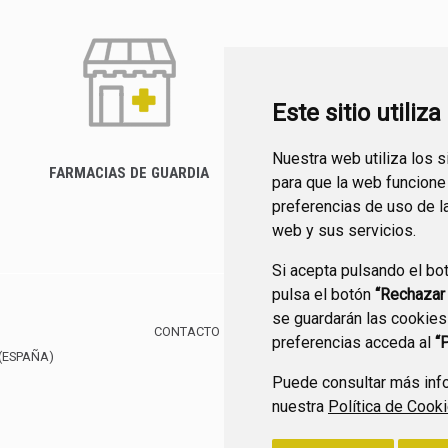
Este sitio utiliz
Nuestra web utiliza los 
FARMACIAS DE GUARDIA
para que la web funcione
CANAL YOUTUBE
preferencias de uso de l
web y sus servicios.
Si acepta pulsando el bo
pulsa el botón
“Rechazar
se guardarán las cookies
CONTACTO
MAPA WEB
AVISO LEGAL
POLÍTIC
preferencias acceda al
“
(ESPAÑA)
Puede consultar más info
nuestra
Política de Cook