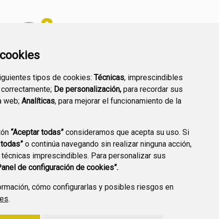
a cookies
siguientes tipos de cookies:
Técnicas
, imprescindibles
PREGUNTAS
 correctamente;
De personalización,
para recordar sus
PLAN DE ACCIÓN LOCAL
FRECUENTES
a web;
Analíticas
, para mejorar el funcionamiento de la
2030
tón
“Aceptar todas”
consideramos que acepta su uso. Si
 todas”
o continúa navegando sin realizar ninguna acción,
 técnicas imprescindibles. Para personalizar sus
A DE PRIVACIDAD
ACCESIBILIDAD
POLÍTICA DE COOKIES
Panel de configuración de cookies”.
ENLACE EXTERNO A
rmación, cómo configurarlas y posibles riesgos en
ies
.