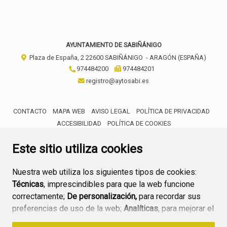
AYUNTAMIENTO DE SABIÑÁNIGO
Plaza de España, 2
22600
SABIÑÁNIGO
- ARAGÓN
(ESPAÑA)
974484200
974484201
registro@aytosabi.es
CONTACTO
MAPA WEB
AVISO LEGAL
POLÍTICA DE PRIVACIDAD
ACCESIBILIDAD
POLÍTICA DE COOKIES
ENLACE 
Este sitio utiliza cookies
Nuestra web utiliza los siguientes tipos de cookies:
Técnicas
, imprescindibles para que la web funcione
correctamente;
De personalización,
para recordar sus
preferencias de uso de la web;
Analíticas
, para mejorar el
funcionamiento de la web y sus servicios.