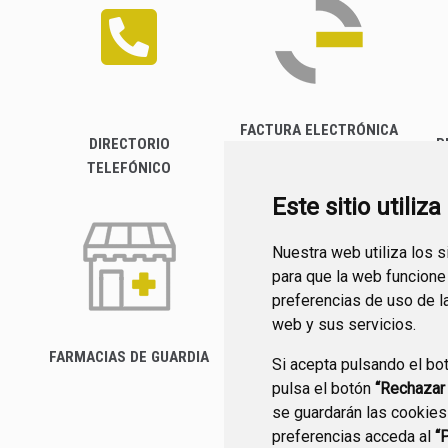
FACTURA ELECTRÓNICA
DIRECTORIO
P
TELEFÓNICO
Este sitio utiliz
Nuestra web utiliza los 
para que la web funcione
preferencias de uso de l
web y sus servicios.
FARMACIAS DE GUARDIA
Si acepta pulsando el bo
CANAL YOUTUBE
pulsa el botón
“Rechazar
se guardarán las cookies
preferencias acceda al
“