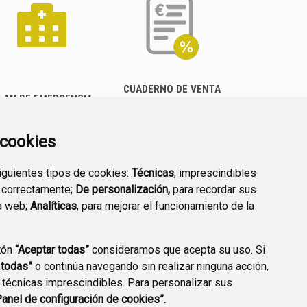
CUADERNO DE VENTA
LAN DE EMERGENCIA
EMPRESARIAL
EXTERIOR QUÍMICO
a cookies
siguientes tipos de cookies:
Técnicas
, imprescindibles
 correctamente;
De personalización,
para recordar sus
a web;
Analíticas
, para mejorar el funcionamiento de la
PREGUNTAS
tón
“Aceptar todas”
consideramos que acepta su uso. Si
PLAN DE ACCIÓN LOCAL
FRECUENTES
 todas”
o continúa navegando sin realizar ninguna acción,
2030
 técnicas imprescindibles. Para personalizar sus
Panel de configuración de cookies”.