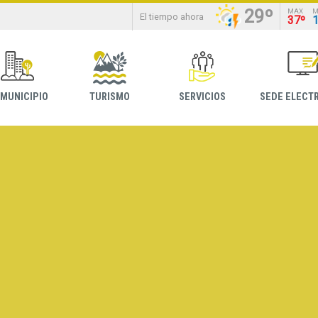
29º
MAX
M
El tiempo ahora
37º
 MUNICIPIO
TURISMO
SERVICIOS
SEDE ELECT