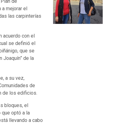
 Plan de
 a mejorar el
das las carpinterías
n acuerdo con el
ual se definió el
biñánigo, que se
n Joaquín” de la
e, a su vez,
s Comunidades de
 de los edificios.
s bloques, el
o que optó a la
está llevando a cabo