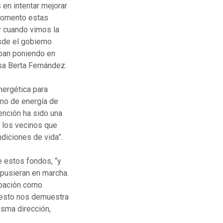
en intentar mejorar
 momento estas
 y cuando vimos la
sde el gobierno
aban poniendo en
sa Berta Fernández.
nergética para
umo de energía de
ención ha sido una
 los vecinos que
diciones de vida”.
e estos fondos, “y
 pusieran en marcha.
ipación como
l esto nos demuestra
isma dirección,