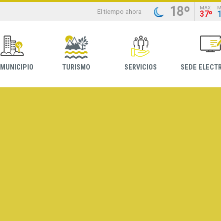
18º
MAX
M
El tiempo ahora
37º
 MUNICIPIO
TURISMO
SERVICIOS
SEDE ELECT