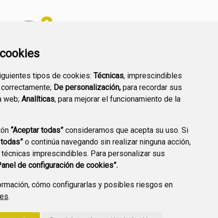
a cookies
siguientes tipos de cookies:
Técnicas
, imprescindibles
PREGUNTAS
 correctamente;
De personalización,
para recordar sus
PLAN DE ACCIÓN LOCAL
FRECUENTES
a web;
Analíticas
, para mejorar el funcionamiento de la
2030
tón
“Aceptar todas”
consideramos que acepta su uso. Si
 todas”
o continúa navegando sin realizar ninguna acción,
 técnicas imprescindibles. Para personalizar sus
A DE PRIVACIDAD
ACCESIBILIDAD
POLÍTICA DE COOKIES
Panel de configuración de cookies”.
ENLACE EXTERNO A
rmación, cómo configurarlas y posibles riesgos en
ies
.