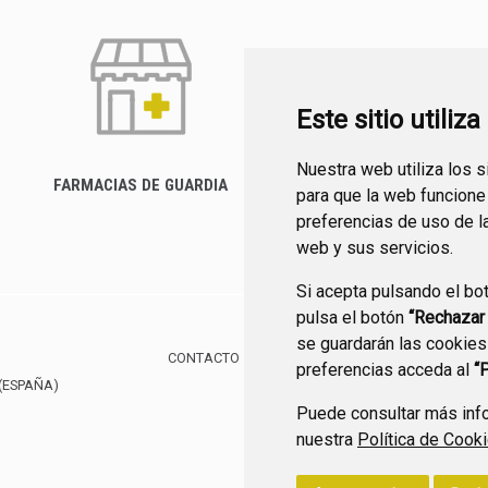
Este sitio utiliz
Nuestra web utiliza los 
FARMACIAS DE GUARDIA
para que la web funcione
CANAL YOUTUBE
preferencias de uso de l
web y sus servicios.
Si acepta pulsando el bo
pulsa el botón
“Rechazar
se guardarán las cookies
CONTACTO
MAPA WEB
AVISO LEGAL
POLÍTIC
preferencias acceda al
“
(ESPAÑA)
Puede consultar más info
nuestra
Política de Cook