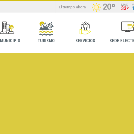
20º
MAX
M
El tiempo ahora
33º
 MUNICIPIO
TURISMO
SERVICIOS
SEDE ELECT