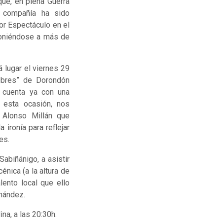
que, en plena Guerra
La compañía ha sido
or Espectáculo en el
mponiéndose a más de
á lugar el viernes 29
pobres” de Dorondón
, cuenta ya con una
n esta ocasión, nos
 Alonso Millán que
 ironía para reflejar
es.
abiñánigo, a asistir
énica (a la altura de
lento local que ello
rnández.
na, a las 20:30h.