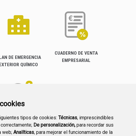
CUADERNO DE VENTA
LAN DE EMERGENCIA
EMPRESARIAL
EXTERIOR QUÍMICO
a cookies
siguientes tipos de cookies:
Técnicas
, imprescindibles
PREGUNTAS
 correctamente;
De personalización,
para recordar sus
PLAN DE ACCIÓN LOCAL
FRECUENTES
a web;
Analíticas
, para mejorar el funcionamiento de la
2030