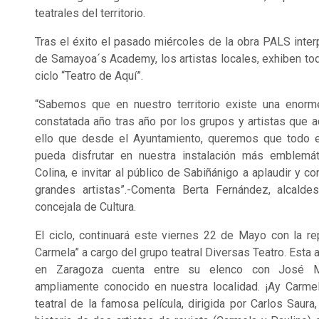
teatrales del territorio.
Tras el éxito el pasado miércoles de la obra PALS inte
de Samayoa´s Academy, los artistas locales, exhiben tod
ciclo “Teatro de Aquí”.
“Sabemos que en nuestro territorio existe una enorme 
constatada año tras año por los grupos y artistas que 
ello que desde el Ayuntamiento, queremos que todo e
pueda disfrutar en nuestra instalación más emblemát
Colina, e invitar al público de Sabiñánigo a aplaudir y 
grandes artistas”.-Comenta Berta Fernández, alcald
concejala de Cultura.
El ciclo, continuará este viernes 22 de Mayo con la r
Carmela” a cargo del grupo teatral Diversas Teatro. Esta
en Zaragoza cuenta entre su elenco con José Mar
ampliamente conocido en nuestra localidad. ¡Ay Carmel
teatral de la famosa película, dirigida por Carlos Saura,