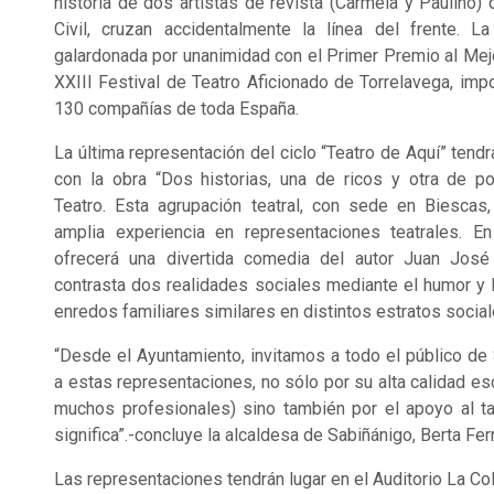
historia de dos artistas de revista (Carmela y Paulino) 
Civil, cruzan accidentalmente la línea del frente. 
galardonada por unanimidad con el Primer Premio al Mej
XXIII Festival de Teatro Aficionado de Torrelavega, i
130 compañías de toda España.
La última representación del ciclo “Teatro de Aquí” tendr
con la obra “Dos historias, una de ricos y otra de 
Teatro. Esta agrupación teatral, con sede en Biescas
amplia experiencia en representaciones teatrales. E
ofrecerá una divertida comedia del autor Juan José
contrasta dos realidades sociales mediante el humor y la
enredos familiares similares en distintos estratos social
“Desde el Ayuntamiento, invitamos a todo el público de S
a estas representaciones, no sólo por su alta calidad esc
muchos profesionales) sino también por el apoyo al ta
significa”.-concluye la alcaldesa de Sabiñánigo, Berta Fe
Las representaciones tendrán lugar en el Auditorio La Coli