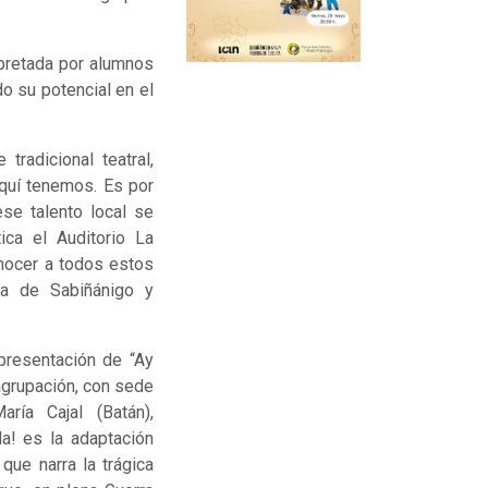
rpretada por alumnos
o su potencial en el
tradicional teatral,
aquí tenemos. Es por
se talento local se
ica el Auditorio La
conocer a todos estos
esa de Sabiñánigo y
epresentación de “Ay
 agrupación, con sede
ía Cajal (Batán),
a! es la adaptación
 que narra la trágica