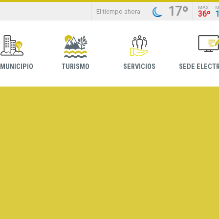
17º
MAX
M
El tiempo ahora
36º
 MUNICIPIO
TURISMO
SERVICIOS
SEDE ELECT