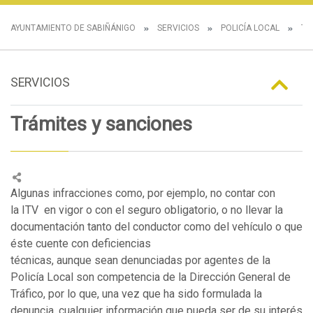
AYUNTAMIENTO DE SABIÑÁNIGO
SERVICIOS
POLICÍA LOCAL
TR
SERVICIOS
Trámites y sanciones
Algunas infracciones como, por ejemplo, no contar con
la ITV en vigor o con el seguro obligatorio, o no llevar la
documentación tanto del conductor como del vehículo o que
éste cuente con deficiencias
técnicas, aunque sean denunciadas por agentes de la
Policía Local son competencia de la Dirección General de
Tráfico, por lo que, una vez que ha sido formulada la
denuncia, cualquier información que pueda ser de su interés