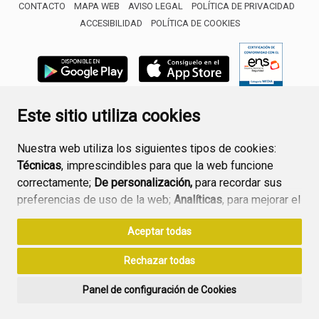
CONTACTO
MAPA WEB
AVISO LEGAL
POLÍTICA DE PRIVACIDAD
ACCESIBILIDAD
POLÍTICA DE COOKIES
ENLACE 
Este sitio utiliza cookies
Nuestra web utiliza los siguientes tipos de cookies:
Técnicas
, imprescindibles para que la web funcione
correctamente;
De personalización,
para recordar sus
preferencias de uso de la web;
Analíticas
, para mejorar el
funcionamiento de la web y sus servicios.
Aceptar todas
Si acepta pulsando el botón
“Aceptar todas”
Rechazar todas
consideramos que acepta su uso. Si pulsa el botón
“Rechazar todas”
o continúa navegando sin realizar
Panel de configuración de Cookies
ninguna acción, se guardarán las cookies técnicas
imprescindibles. Para personalizar sus preferencias